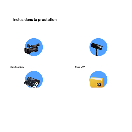
Inclus dans la prestation
.
Caméras Sony
Shure MV7
Rodecaster Pro
Envoi sous 48H